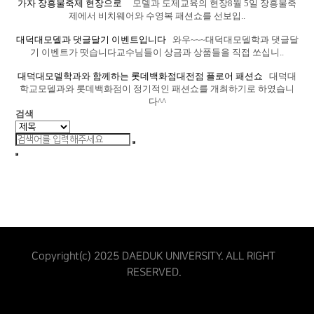
가자 장흥물축제 현장으로
모델과 도제교육의 현장8월 5일 장흥물축
제에서 비치웨어와 수영복 패션쇼를 선보입..
대덕대모델과 댓글달기 이벤트입니다
와우~~~대덕대모델학과 댓글달
기 이벤트가 떳습니다교수님들이 상금과 상품들을 직접 쏘십니..
대덕대모델학과와 함께하는 롯데백화점대전점 플로어 패션쇼
대덕대
학교모델과와 롯데백화점이 정기적인 패션쇼를 개최하기로 하였습니
다^^
검색
Copyright(c) 2025 DAEDUK UNIVERSITY. ALL RIGHT
RESERVED.