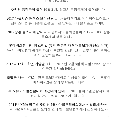
13회 대덕대학교 ..
추억의 충장축제 출연
10월 21일 최고의 충장축제에 출연합니다
2017 가을시즌 패션쇼 오디션 정보
서울패션위크, 인디페어브랜드, 강
남페스티벌 등 가을에 있을 오디션 날짜입니다 올시즌도 화이팅!!
2017장흥 물축제에 갑니다
지상최대의 물싸움놀이 2017 제 10회 장흥
물축제의 장을 엽니다~
롯데백화점 바비 페스티벌 (롯데 명동점 대덕대모델과 패션쇼 참가)
No.1 바비인형과 롯데백화점의 특별한 만남! 4월 28일부터 롯데백화점
에서 진행하는 Barbie Loves Lott..
2015 제12회 1학년 기말발표회
2015년12월 8일 화요일 pm6시 장 소:
이공관 워킹실(40B01)
모델과 나눔 바자회
전국 모델과 대학교 학생들이 모여 나누는 훈훈한
바자회~ 많은 참여 부탁드립니다^^
2015 슈퍼모델선발대회 예선대회 안내
2015 슈퍼모델선발대회 예
선대회 안내 - 일정 : 2015년 9월 24일..
2014년 KMA 글로벌 오디션 안내 한국모델협회에서 신청하세요~~
2014년 KMA 글로벌 오디션 안내 한국모델협회에서 신청하세요~~