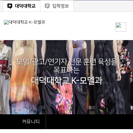
대덕대학교
입학정보
모델/광고/연기자 전문 훈련 육성을
목표하는
대덕대학교 K-모델과
커뮤니티