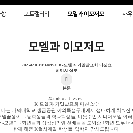
사항
포토갤러리
모델과 이모저모
자유
모델과 이모저모
2025ddu art festival K-모델과 기말발표회 패션쇼
페이지 정보
본문
2025ddu art festival
K-모델과 기말발표회 패션쇼♡
 나는 대덕대학교 생금공원 야외특설무대에서 성대하게 치뤄진 
모델꿈쟁이 고등학생들과 학과학생들, 이웃주민,시니어모델 여
 K-모델과 2학년들과 성심성의껏 선배들을 도와준 1학년 모두 
함께 해준 K컬처계열 학생들, 입학처 감사드립니다