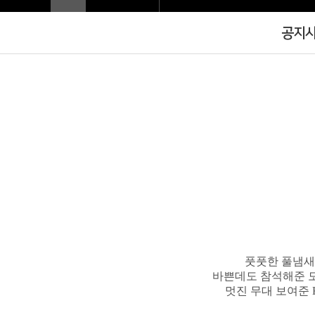
공지
풋풋한 풀냄새
바쁜데도 참석해준 
멋진 무대 보여준