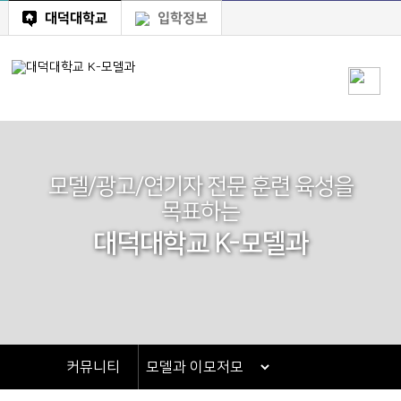
대덕대학교
입학정보
모델/광고/연기자 전문 훈련 육성을
목표하는
대덕대학교 K-모델과
커뮤니티