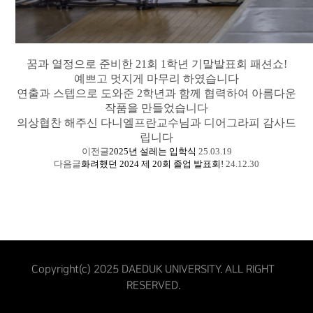
꿈과 열정으로 준비한 21회 1학년 기말발표회 패션쇼!
예쁘고 멋지게 마무리 하였습니다
연출과 스텝으로 도와준 2학년과 함께 협력하여 아름다운
작품을 만들었습니다
의상협찬 해주신 다니엘프란교수님과 디어그라피 감사드
립니다
이전글
2025년 설레는 입학식
25.03.19
다음글
화려했던 2024 제 20회 졸업 발표회!
24.12.30
Copyright(c) 2025 DAEDUK UNIVERSITY. ALL RIGHT
RESERVED.