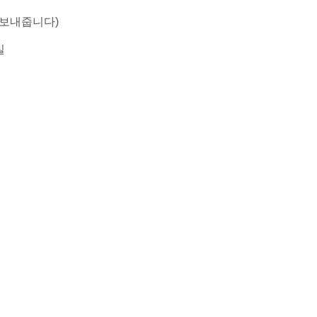
 보내줍니다)
실
명