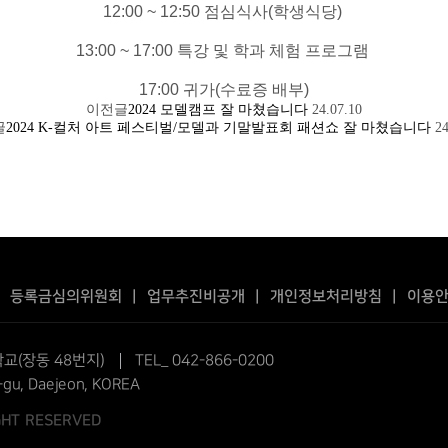
12:00 ~ 12:50 점심식사(학생식당)
13:00 ~ 17:00 특강 및 학과 체험 프로그램
17:00 귀가(수료증 배부)
이전글
2024 모델캠프 잘 마쳤습니다
24.07.10
글
2024 K-컬처 아트 페스티벌/모델과 기말발표회 패션쇼 잘 마쳤습니다
24
|
등록금심의위원회
|
업무추진비공개
|
개인정보처리방침
|
이용
교(장동 48번지)
TEL_ 042-866-0200
-gu, Daejeon, KOREA
IGHT RESERVED