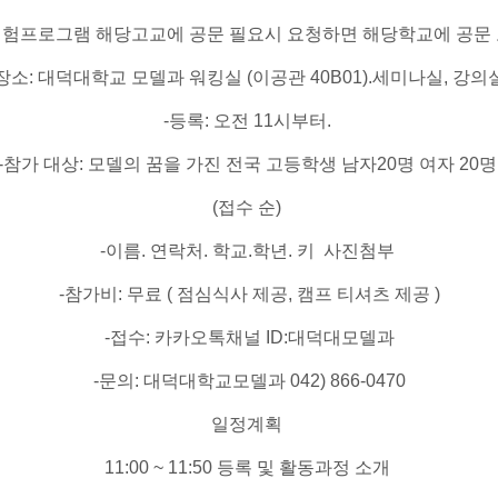
일체험프로그램 해당고교에 공문 필요시 요청하면 해당학교에 공문
-장소: 대덕대학교 모델과 워킹실 (이공관 40B01).세미나실, 강의
​-등록: 오전 11시부터.
​-참가 대상: 모델의 꿈을 가진 전국 고등학생 남자20명 여자 20
(접수 순)
-이름. 연락처. 학교.학년. 키 사진첨부
-참가비: 무료 ( 점심식사 제공, 캠프 티셔츠 제공 )
​-접수: 카카오톡채널 ID:대덕대모델과
-문의: 대덕대학교모델과 042) 866-0470
일정계획
11:00 ~ 11:50 등록 및 활동과정 소개