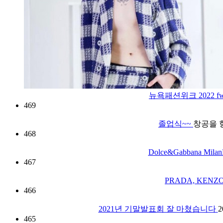
뉴욕패션위크 2022 fw 
469
졸업식~~
창공을 향
468
Dolce&Gabbana Mil
467
PRADA, KEN
466
2021년 기말발표회 잘 마쳤습니다
465