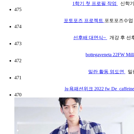
1학기 첫 프로필 작업
신학기 
475
포토포즈 프로젝트
포토포즈수업 
474
선후배 대면식~
개강 후 선
473
bottegaveneta 22FW M
472
밀란 활동 엄도연
밀란
471
뉴욕패션위크 2022 fw De_caffei
470