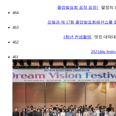
졸업발표회 표정 표정!
열정의 퍼
464
모델과 제 17회 졸업발표회패션쇼를
463
1학년 컨셉촬영
멋진 대덕대학
462
2021ddu fe
461