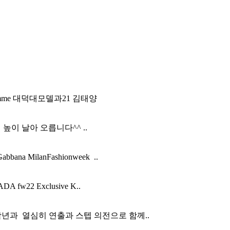
ehomme 대덕대모델과21 김태양
높이 날아 오릅니다^^ ..
a MilanFashionweek ..
2 Exclusive K..
학년과 열심히 연출과 스텝 의전으로 함께..