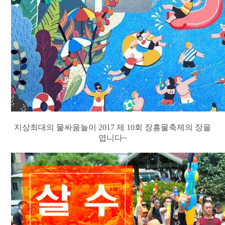
지상최대의 물싸움놀이 2017 제 10회 장흥물축제의 장을
엽니다~