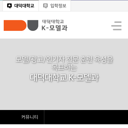
대덕대학교
입학정보
모델/광고/연기자 전문 훈련 육성을
목표하는
대덕대학교 K-모델과
커뮤니티