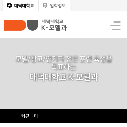
대덕대학교
입학정보
모델/광고/연기자 전문 훈련 육성을
목표하는
대덕대학교 K-모델과
커뮤니티