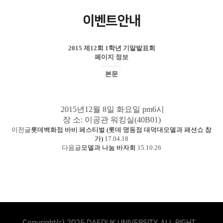
이벤트안내
2015 제12회 1학년 기말발표회
페이지 정보
본문
2015
년
12
월
8
일 화요일
pm6
시
장 소
:
이공관 워킹실
(40B01)
이전글
롯데백화점 바비 페스티벌 (롯데 명동점 대덕대모델과 패션쇼 참
가)
17.04.18
다음글
모델과 나눔 바자회
15.10.26
Copyright(c) 2025 DAEDUK UNIVERSITY. ALL RIGHT