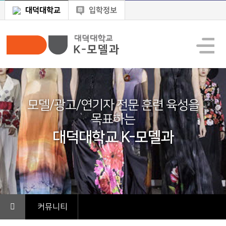
대덕대학교
입학정보
모델/광고/연기자 전문 훈련 육성을
목표하는
대덕대학교 K-모델과
커뮤니티