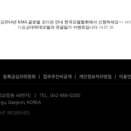
전글
2014년 KMA 글로벌 오디션 안내 한국모델협회에서 신청하세요~~
14.
다음글
대덕대모델과 댓글달기 이벤트입니다
14.07.26
|
등록금심의위원회
|
업무추진비공개
|
개인정보처리방침
|
이용
교(장동 48번지)
TEL_ 042-866-0200
-gu, Daejeon, KOREA
IGHT RESERVED