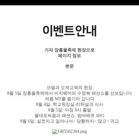
이벤트안내
가자 장흥물축제 현장으로
페이지 정보
본문
모델과 도제교육의 현장
8월 5일 장흥물축제에서 비치웨어와 수영복 패션쇼를 선보입니다
여름 MT를 즐기러 갑니다
8월 4일: 학교워킹실-리허설과 식사
8월 5일: 아침 8시 출발
물대포싸움과 패션쇼. 밤바베큐 파티
8월 6일: 실컷자고 일어나서~ 당황하지~ 않고~ 귀교