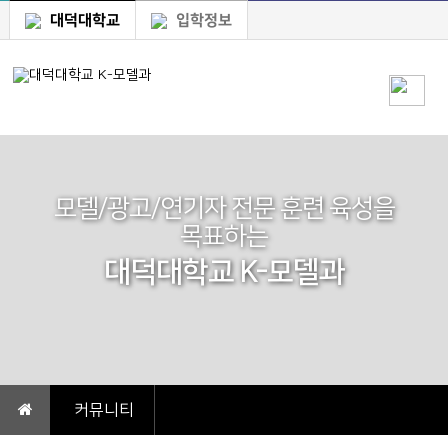
대덕대학교
입학정보
모델/광고/연기자 전문 훈련 육성을
목표하는
대덕대학교 K-모델과
커뮤니티