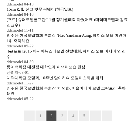
ddcmodel
04-13
15cm 킬힐 신고 벚꽃 런웨이(한국일보)
ddcmodel
04-10
[포토] 슈퍼모델골프단 '11월 정기월례회 마쳤어요' (대덕대모델과 김효
진교수)
ddcmodel
11-11
임주완 한국모델협회 부회장 `Htet Yandanar Aung, 페이스 오브 미얀마
1위 축하해요`
ddcmodel
05-22
[bnt포토] 2015 아시아뉴스타모델 선발대회, 페이스 오브 아시아 '김진
수'
ddcmodel
04-30
롯데백화점 대전점 대학연계 이색패션쇼 관심
관리자
08-01
대덕대학교 모델과, 10주년 맞이하여 모델페스티벌 개최
ddcmodel
11-27
임주완 한국모델협회 부회장 `이연화, 머슬마니아 모델 그랑프리 축하
해요
ddcmodel
05-22
1
2
3
4
5