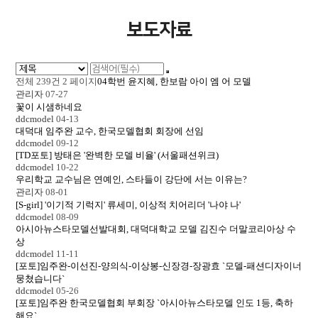
보도자료
전체 239건
2 페이지
04학번 윤지혜, 한보람 아이 엠 어 모델
관리자
07-27
꽃이 시샘하네요
ddcmodel
04-13
대덕대 임주완 교수, 한국모델협회 회장에 선임
ddcmodel
09-12
[TD포토] 방태은 '완벽한 모델 비율' (서울패션위크)
ddcmodel
10-22
우리학교 교수님은 연예인, 스타들이 강단에 서는 이유는?
관리자
08-01
[S-girl] '이기적 기럭지' 류세미, 이상적 치어리더 '나야 나'
ddcmodel
08-09
아시아뉴스타모델선발대회, 대덕대학교 모델 김진수 더말코리아상 수
상
ddcmodel
11-11
[포토]임주완-이선진-양의식-이상봉-신장경-장광효 `모델-패션디자이너
뭉쳤습니다`
ddcmodel
05-26
[포토]임주완 한국모델협회 부회장 `아시아뉴스타모델 인도 1등, 축하
해요`